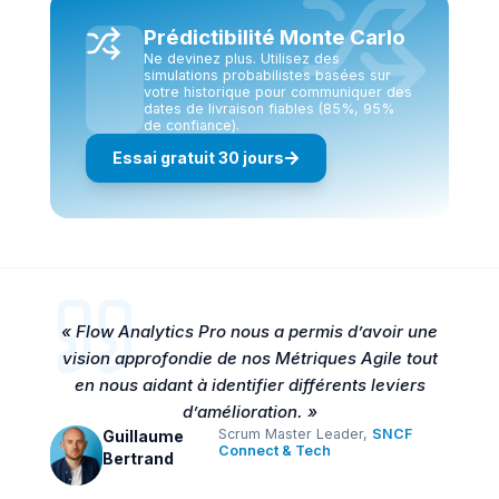
Prédictibilité Monte Carlo
Ne devinez plus. Utilisez des
simulations probabilistes basées sur
votre historique pour communiquer des
dates de livraison fiables (85%, 95%
de confiance).
Essai gratuit 30 jours
« Flow Analytics Pro nous a permis d’avoir une
vision approfondie de nos Métriques Agile tout
en nous aidant à identifier différents leviers
d’amélioration. »
Scrum Master Leader,
SNCF
Guillaume
Connect & Tech
Bertrand