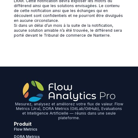
LRAR. Cette notification devra exposer les motifs du
différend ainsi que les solutions envisagées. Le contenu
de cette notification ainsi que les échanges qui en
découlent sont confidentiels et ne pourront être divulgués
en aucune circonstance.
Si dans un délai d’un mois à la suite de la notification,
aucune solution amiable n’a été trouvée, le différend sera
porté devant le Tribunal de commerce de Nanterre.
Mesurez, analysez et améliorez votre flux de valeur. Flow
Metrics (Jira), DORA Metrics (GitLab/GitHub), Evaluations
et Intelligence Artificielle — réunis dans une seule
plateforme.
Produit
Flow Metrics
DORA Metrics