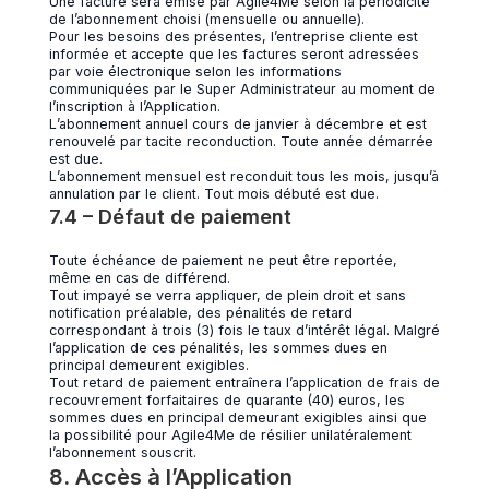
Une facture sera émise par Agile4Me selon la périodicité
de l’abonnement choisi (mensuelle ou annuelle).
Pour les besoins des présentes, l’entreprise cliente est
informée et accepte que les factures seront adressées
par voie électronique selon les informations
communiquées par le Super Administrateur au moment de
l’inscription à l’Application.
L’abonnement annuel cours de janvier à décembre et est
renouvelé par tacite reconduction. Toute année démarrée
est due.
L’abonnement mensuel est reconduit tous les mois, jusqu’à
annulation par le client. Tout mois débuté est due.
7.4 – Défaut de paiement
Toute échéance de paiement ne peut être reportée,
même en cas de différend.
Tout impayé se verra appliquer, de plein droit et sans
notification préalable, des pénalités de retard
correspondant à trois (3) fois le taux d’intérêt légal. Malgré
l’application de ces pénalités, les sommes dues en
principal demeurent exigibles.
Tout retard de paiement entraînera l’application de frais de
recouvrement forfaitaires de quarante (40) euros, les
sommes dues en principal demeurant exigibles ainsi que
la possibilité pour Agile4Me de résilier unilatéralement
l’abonnement souscrit.
8. Accès à l’Application